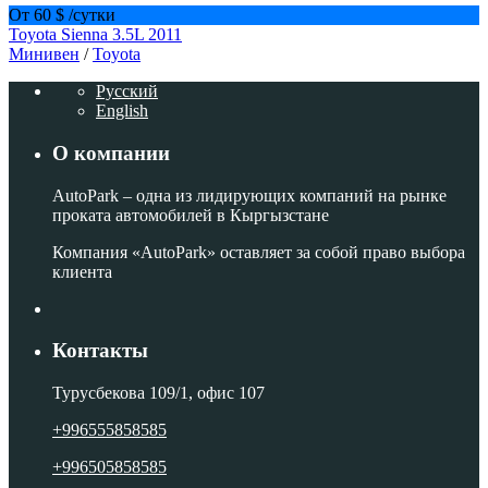
От 60 $
/сутки
Toyota Sienna 3.5L 2011
Минивен
/
Toyota
Русский
English
О компании
AutoPark – одна из лидирующих компаний на рынке
проката автомобилей в Кыргызстане
Компания «AutoPark» оставляет за собой право выбора
клиента
Контакты
Турусбекова 109/1, офис 107
+996555858585
+996505858585