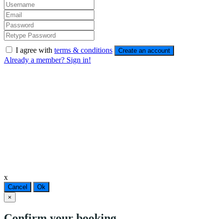
I agree with
terms & conditions
Create an account
Already a member? Sign in!
x
Cancel
Ok
×
Confirm your booking