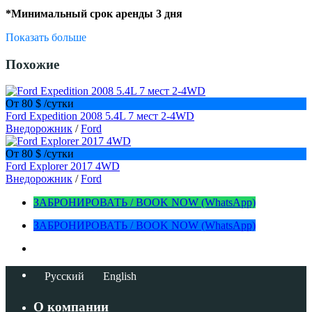
*Минимальный срок аренды 3 дня
Показать больше
Похожие
От 80 $
/сутки
Ford Expedition 2008 5.4L 7 мест 2-4WD
Внедорожник
/
Ford
От 80 $
/сутки
Ford Explorer 2017 4WD
Внедорожник
/
Ford
ЗАБРОНИРОВАТЬ / BOOK NOW (WhatsApp)
ЗАБРОНИРОВАТЬ / BOOK NOW (WhatsApp)
Русский
English
О компании