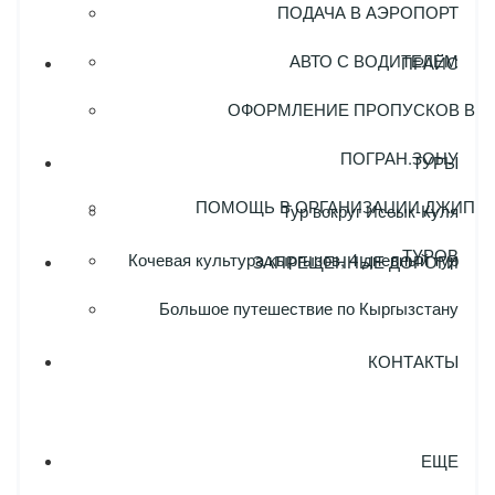
ПОДАЧА В АЭРОПОРТ
АВТО С ВОДИТЕЛЕМ
ПРАЙС
ОФОРМЛЕНИЕ ПРОПУСКОВ В
ПОГРАН.ЗОНУ
ТУРЫ
ПОМОЩЬ В ОРГАНИЗАЦИИ ДЖИП
Тур вокруг Иссык-Куля
ТУРОВ
Кочевая культура кыргызов, 4 дневный тур
ЗАПРЕЩЕННЫЕ ДОРОГИ
Большое путешествие по Кыргызстану
КОНТАКТЫ
ЕЩЕ