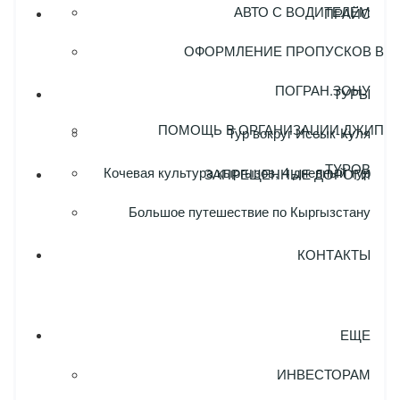
АВТО С ВОДИТЕЛЕМ
ПРАЙС
ОФОРМЛЕНИЕ ПРОПУСКОВ В
ПОГРАН.ЗОНУ
ТУРЫ
ПОМОЩЬ В ОРГАНИЗАЦИИ ДЖИП
Тур вокруг Иссык-Куля
ТУРОВ
Кочевая культура кыргызов, 4 дневный тур
ЗАПРЕЩЕННЫЕ ДОРОГИ
Большое путешествие по Кыргызстану
КОНТАКТЫ
ЕЩЕ
ИНВЕСТОРАМ